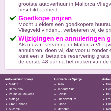
grootste autoverhuur in Mallorca Vlieg
beschikbaarheid.
Goedkope prijzen
Mocht u elders een goedkopere huurau
Vliegveld vinden... verbeteren wij de pri
Wijzigingen en annuleringen g
Als u uw reservering in Mallorca Vliegve
annuleren, doen wij dat voor u zonder 
kunt een al betaalde reservering grati
de eerste 48 uur na het maken van de 
Autoverhuur Spanje
Autoverhuur Spanje
Autov
Madrid
Ibiza
Dui
Barcelona
Tenerife Sud
Oos
Palma de Mallorca
Sevilla
Bel
Malaga
Fuerteventura
Fra
Gran Canaria
Bilbao
Gri
Alicante
Menorca
Ned