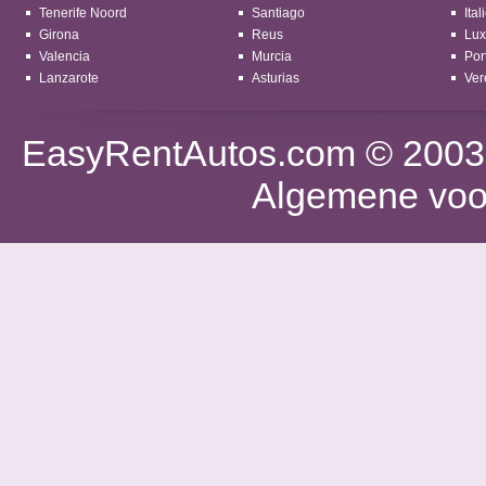
Tenerife Noord
Santiago
Ital
Girona
Reus
Lu
Valencia
Murcia
Por
Lanzarote
Asturias
Ver
EasyRentAutos.com
© 2003 
Algemene voo